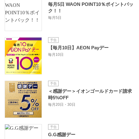
毎月5日 WAON POINT10％ポイントバッ
ク！！
毎月5日
予告
【毎月10日】AEON Payデー
毎月10日
予告
＜感謝デー＞イオンゴールドカード請求
時5%OFF
毎月20日・30日
予告
G.G感謝デー