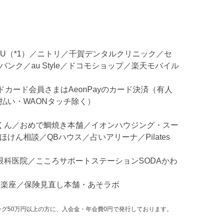
／GU（*1）／ニトリ／千賀デンタルクリニック／セ
ンク／au Style／ドコモショップ／楽天モバイル
ドカード会員さまはAeonPayのカード決済（有人
払い・WAONタッチ除く）
くん／おめで鯛焼き本舗／イオンハウジング・スー
ん相談／QBハウス／占いアリーナ／Pilates
眼科医院／こころサポートステーションSODAかわ
市楽座／保険見直し本舗・あそラボ
グ50万円以上の方に、入会金・年会費0円で発行しております。