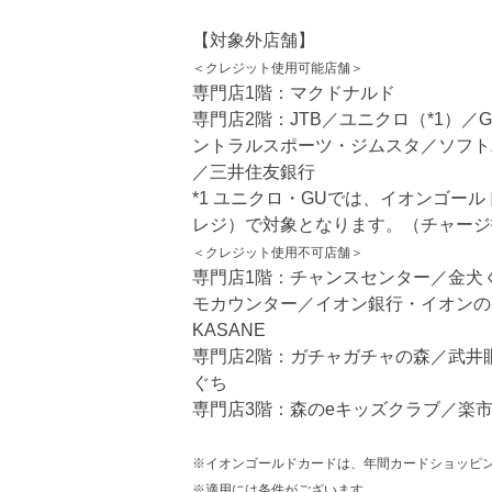
【対象外店舗】
＜クレジット使用可能店舗＞
専門店1階：マクドナルド
専門店2階：JTB／ユニクロ（*1）
ントラルスポーツ・ジムスタ／ソフトバ
／三井住友銀行
*1 ユニクロ・GUでは、イオンゴール
レジ）で対象となります。（チャージ
＜クレジット使用不可店舗＞
専門店1階：チャンスセンター／金犬
モカウンター／イオン銀行・イオンのほけ
KASANE
専門店2階：ガチャガチャの森／武井
ぐち
専門店3階：森のeキッズクラブ／楽
※
イオンゴールドカードは、年間カードショッピン
※適用には条件がございます。